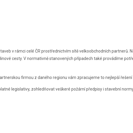
taveb v rámci celé ČR prostřednictvím sítě velkoobchodních partnerů
. 
linové cesty. V normativně stanovených případech také provádíme pot
s partnerskou firmou z daného regionu vám zpracujeme to nejlepší řešení
platné legislativy, zohledňovat veškeré požární předpisy i stavební nor